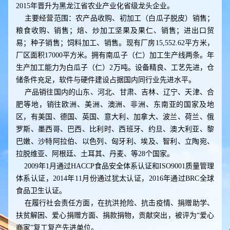
2015年晋升为黑龙江省农业产业化省级龙头企业。
主要经营范围：农产品收购、初加工（白瓜子脱皮）销售；
粮食收购、销售；焙、炒加工坚果及果仁、销售；进出口贸
易；种子销售；饲料加工、销售。现有厂房15,552.62平方米，
厂区面积17000平方米。拥有南瓜子（仁）加工生产线两条。年
生产加工能力为白瓜子（仁）2万吨。设备精良、工艺先进，仓
储条件充足，软件与硬件建设占据国内同行业先进水平。
产品销往国内的山东、河北、甘肃、吉林、辽宁、天津、合
肥等地，销往欧洲、美洲、澳洲、非洲、东南亚的国家及地
区，有美国、德国、英国、意大利、加拿大、波兰、荷兰、俄
罗斯、墨西哥、巴西、比利时、西班牙、约旦、澳大利亚、黎
巴嫩、沙特阿拉伯、以色列、匈牙利、埃及、智利、立陶宛、
拉脱维亚、阿根廷、土耳其、丹麦、等28个国家。
2009年1月通过HACCP食品安全体系认证和ISO9001质量管理
体系认证，2014年11月份通过犹太认证，2016年通过BRC全球
食品卫生认证。
在履行社会责任方面，在抗洪抢险、抗击疫情、捐赠助学、
扶贫解困、爱心捐赠方面、捐款捐物，贡献突出，被评为“爱心
商家”复工复产先进单位。