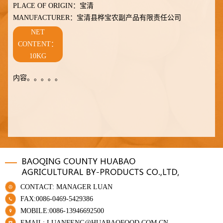
PLACE OF ORIGIN：
宝清
MANUFACTURER：
宝清县桦宝农副产品有限责任公司
NET
CONTENT：
10KG
内容。。。。。
CONTACT: MANAGER LUAN
FAX:0086-0469-5429386
MOBILE:0086-13946692500
EMAIL: LUANFENG@HUABAOFOOD.COM.CN