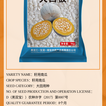
VARIETY NAME：
籽用南瓜
CROP SPECIES：
籽用南瓜
SEED CATEGORY：
大田用种
NO. OF SEED PRODUCTION AND OPERATION LICENSE：
D（黑双宝））农种许字（2017）第0007号
QUALITY GUARANTEE PERIOD：
8个月