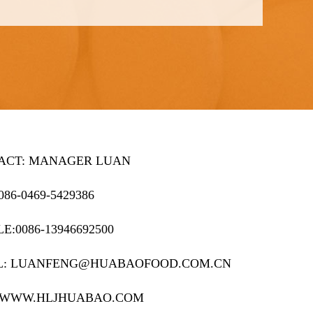
ACT: MANAGER LUAN
086-0469-5429386
E:0086-13946692500
L: LUANFENG@HUABAOFOOD.COM.CN
 WWW.HLJHUABAO.COM