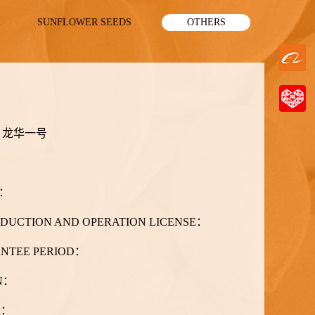
SUNFLOWER SEEDS
OTHERS
：
龙华一号
Y：
ODUCTION AND OPERATION LICENSE：
NTEE PERIOD：
IN：
R：